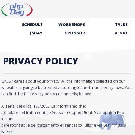
SCHEDULE
WORKSHOPS
TALKS
JSDAY
SPONSOR
VENUE
PRIVACY POLICY
GrUSP cares about your privacy. All the information collected on our
websites is going to be treated according to the italian privacy laws. You
can find the full privacy policy (italian only) below:
Ai sensi del d.lgs. 196/2003, La informiamo che:
a) titolare del trattamento è Grusp – Gruppo Utenti Sviluppatori Php
Italiani
b) responsabile del trattamento è Francesco Fullone via Lesi 4, 48018
Faenza